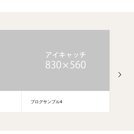
ブログサンプル4
Hello w