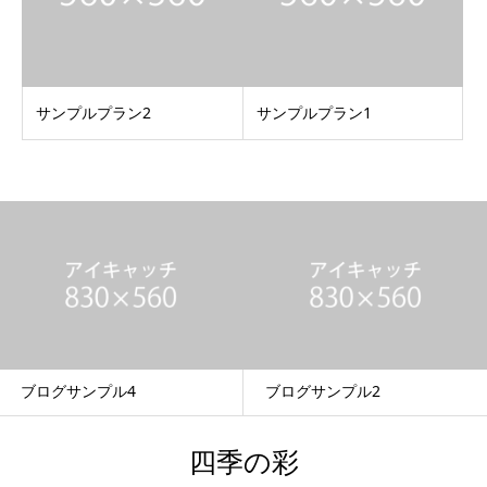
サンプルプラン2
サンプルプラン1
ブログサンプル4
ブログサンプル2
四季の彩